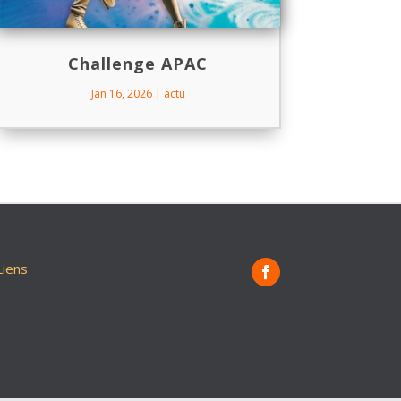
Challenge APAC
Jan 16, 2026
|
actu
Liens