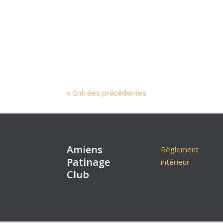
« Entrées précédentes
Amiens
Règlement
Patinage
intérieur
Club