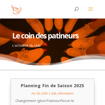
Le coin des patineurs
L’actualité du club
Planning Fin de Saison 2025
Avr 20, 2025
|
club
,
information
Changement Igloo/Patinou/Flocon le