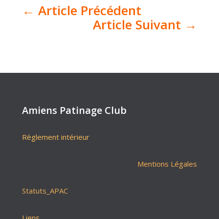
←
Article Précédent
Article Suivant
→
Amiens Patinage Club
Règlement intérieur
Mentions Légales
Statuts_APAC
Liens