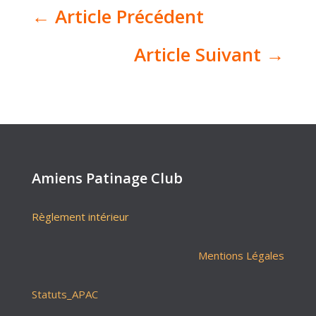
←
Article Précédent
Article Suivant
→
Amiens Patinage Club
Règlement intérieur
Mentions Légales
Statuts_APAC