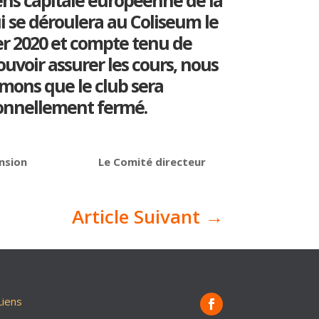
ns capitale européenne de la
i se déroulera au Coliseum le
ier 2020 et compte tenu de
ouvoir assurer les cours, nous
mons que le club sera
onnellement fermé.
réhension Le Comité directeur
Article Suivant
→
Liens