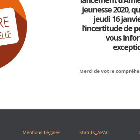
lancement d’Amie
jeunesse 2020, qu
jeudi 16 janv
l’incertitude de p
vous infor
excepti
Merci de votre comp
Mentions Légales
Statuts_APAC