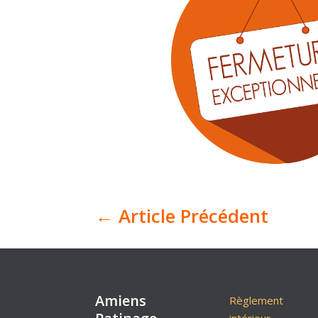
←
Article Précédent
Amiens
Règlement