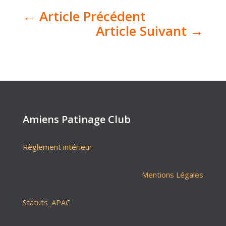
←
Article Précédent
Article Suivant
→
Amiens Patinage Club
Règlement intérieur
Mentions Légales
Statuts_APAC