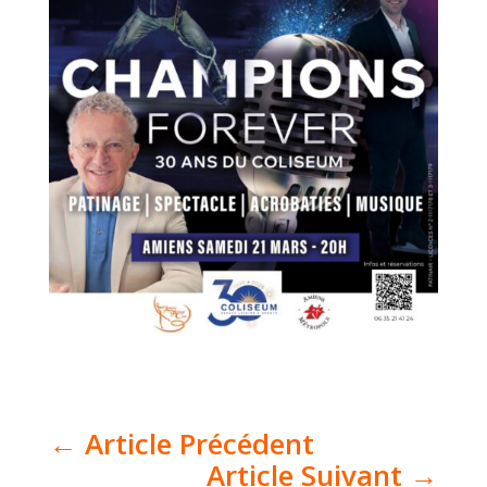
←
Article Précédent
Article Suivant
→