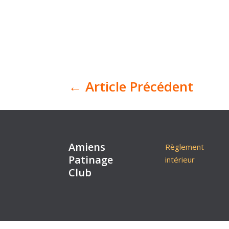
←
Article Précédent
Amiens
Règlement
Patinage
intérieur
Club