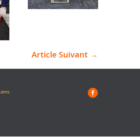
Article Suivant
→
Liens