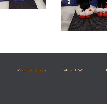
Mentions Légales
Statuts_APAC