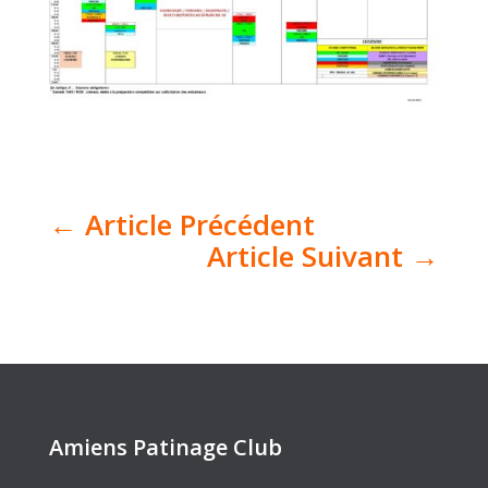
←
Article Précédent
Article Suivant
→
Amiens Patinage Club