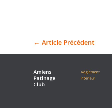
←
Article Précédent
Amiens
Règlement
Patinage
intérieur
Club