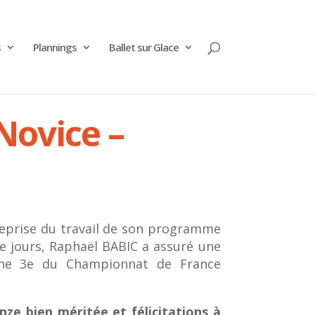
s
Plannings
Ballet sur Glace
Novice –
reprise du travail de son programme
de jours, Raphaël BABIC a assuré une
ine 3e du Championnat de France
ze bien méritée et félicitations à