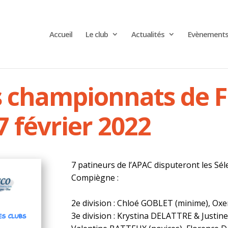
Accueil
Le club
Actualités
Evènement
s championnats de 
7 février 2022
7 patineurs de l’APAC disputeront les Séle
Compiègne :
2e division : Chloé GOBLET (minime), O
3e division : Krystina DELATTRE & Justi