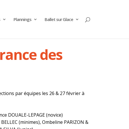
s
Plannings
Ballet sur Glace
France des
ctions par équipes les 26 & 27 février à
xence DOUALE-LEPAGE (novice)
ne BELLEC (minimes), Ombeline PARIZON &