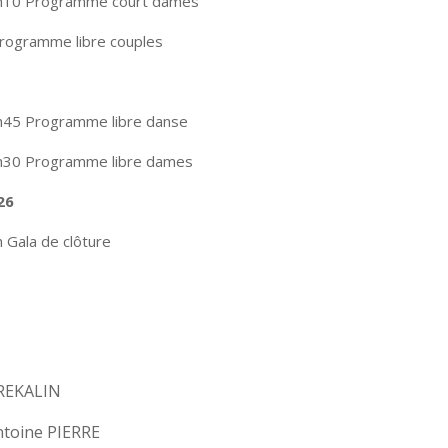
h10 Programme court dames
Programme libre couples
h45 Programme libre danse
h30 Programme libre dames
26
 Gala de clôture
REKALIN
ntoine PIERRE