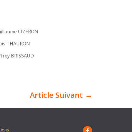
uillaume CIZERON
ouis THAURON
ffrey BRISSAUD
Article Suivant
→
Liens