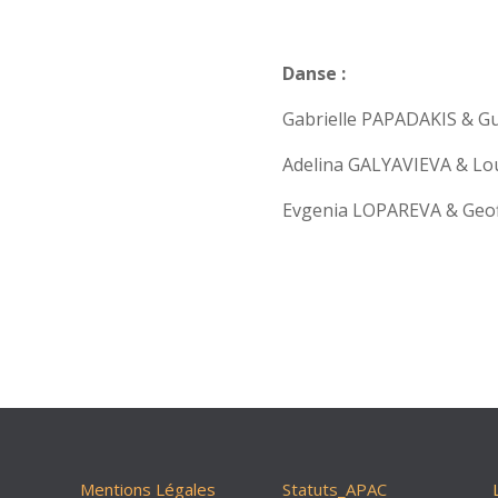
Danse :
Gabrielle PAPADAKIS & G
Adelina GALYAVIEVA & L
Evgenia LOPAREVA & Geo
Mentions Légales
Statuts_APAC