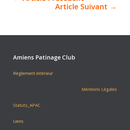
Article Suivant
→
Amiens Patinage Club
Règlement intérieur
Mentions Légales
Statuts_APAC
Liens