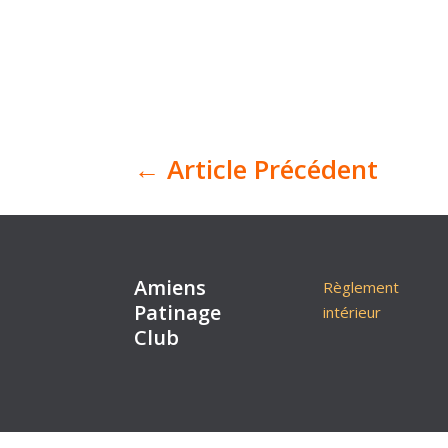
←
Article Précédent
Amiens
Règlement
Patinage
intérieur
Club