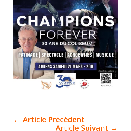
←
Article Précédent
Article Suivant
→