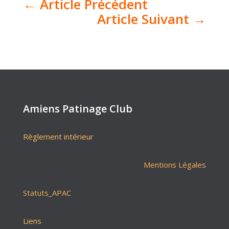
←
Article Précédent
Article Suivant
→
Amiens Patinage Club
Règlement intérieur
Mentions Légales
Statuts_APAC
Liens