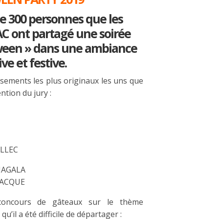
de 300 personnes que les
AC ont partagé une soirée
oween » dans une ambiance
ve et festive.
isements les plus originaux les uns que
ention du jury :
ELLEC
OMAGALA
RDACQUE
concours de gâteaux sur le thème
u’il a été difficile de départager :