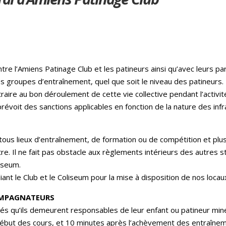
ntre l’Amiens Patinage Club et les patineurs ainsi qu’avec leurs 
es groupes d’entraînement, quel que soit le niveau des patineurs.
ire au bon déroulement de cette vie collective pendant l’activité
prévoit des sanctions applicables en fonction de la nature des in
tous lieux d’entraînement, de formation ou de compétition et plu
re. Il ne fait pas obstacle aux règlements intérieurs des autres 
iseum.
liant le Club et le Coliseum pour la mise à disposition de nos locau
OMPAGNATEURS
s qu’ils demeurent responsables de leur enfant ou patineur mine
e début des cours, et 10 minutes après l’achèvement des entraînem