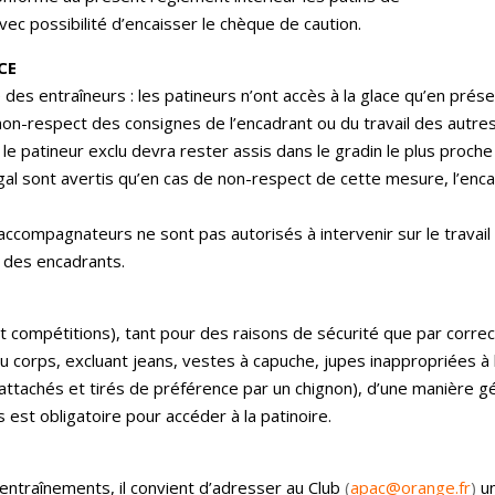
vec possibilité d’encaisser le chèque de caution.
CE
des entraîneurs : les patineurs n’ont accès à la glace qu’en présen
le non-respect des consignes de l’encadrant ou du travail des autre
e patineur exclu devra rester assis dans le gradin le plus proche 
égal sont avertis qu’en cas de non-respect de cette mesure, l’enca
u accompagnateurs ne sont pas autorisés à intervenir sur le travail 
 des encadrants.
compétitions), tant pour des raisons de sécurité que par correct
u corps, excluant jeans, vestes à capuche, jupes inappropriées à l
ttachés et tirés de préférence par un chignon), d’une manière gén
s est obligatoire pour accéder à la patinoire.
 entraînements, il convient d’adresser au Club
(
apac@orange.fr
)
u