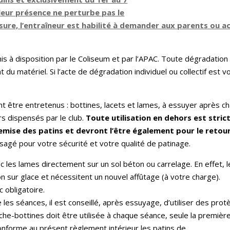
leur présence ne perturbe pas le
sure, l’entraîneur est habilité à demander aux parents ou 
is à disposition par le Coliseum et par l’APAC. Toute dégradation 
du matériel. Si l’acte de dégradation individuel ou collectif est vo
nt être entretenus : bottines, lacets et lames, à essuyer après cha
rs dispensés par le club.
Toute utilisation en dehors est stric
remise des patins et devront l’être également pour le retour
sagé pour votre sécurité et votre qualité de patinage.
vec les lames directement sur un sol béton ou carrelage. En effet,
n sur glace et nécessitent un nouvel affûtage (à votre charge).
 obligatoire.
e les séances, il est conseillé, après essuyage, d’utiliser des pro
che-bottines doit être utilisée à chaque séance, seule la première 
 conforme au présent règlement intérieur les patins de