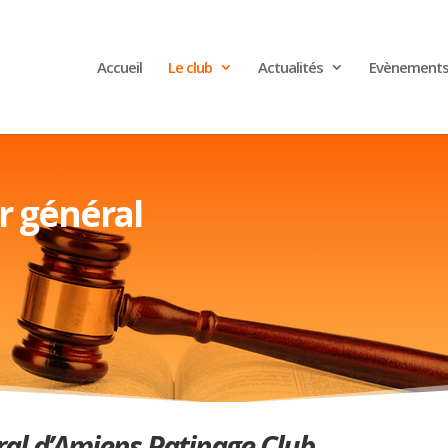
Accueil
Le club
Actualités
Evènement
r général
ral d’Amiens Patinage Club