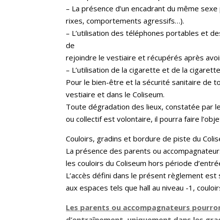
– La présence d’un encadrant du même sexe peu
rixes, comportements agressifs…).
– L’utilisation des téléphones portables et d
de
rejoindre le vestiaire et récupérés après avoir
– L’utilisation de la cigarette et de la cigare
Pour le bien-être et la sécurité sanitaire de 
vestiaire et dans le Coliseum.
Toute dégradation des lieux, constatée par le 
ou collectif est volontaire, il pourra faire l’ob
Couloirs, gradins et bordure de piste du Coli
La présence des parents ou accompagnateurs e
les couloirs du Coliseum hors période d’entré
L’accès défini dans le présent règlement est s
aux espaces tels que hall au niveau -1, coulo
Les parents ou accompagnateurs pourron
d’entraînement, uniquement dans les grad