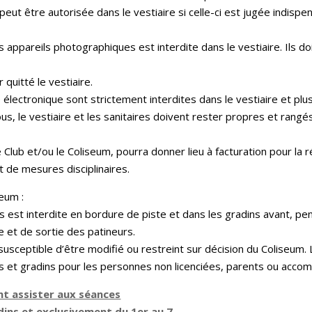
t être autorisée dans le vestiaire si celle-ci est jugée indispen
es appareils photographiques est interdite dans le vestiaire. Ils 
 quitté le vestiaire.
tte électronique sont strictement interdites dans le vestiaire et p
tous, le vestiaire et les sanitaires doivent rester propres et rang
Club et/ou le Coliseum, pourra donner lieu à facturation pour la ré
jet de mesures disciplinaires.
seum :
st interdite en bordure de piste et dans les gradins avant, pen
e et de sortie des patineurs.
usceptible d’être modifié ou restreint sur décision du Coliseum. La
irs et gradins pour les personnes non licenciées, parents ou acco
t assister aux séances
ins et exclusivement du 1er au 7