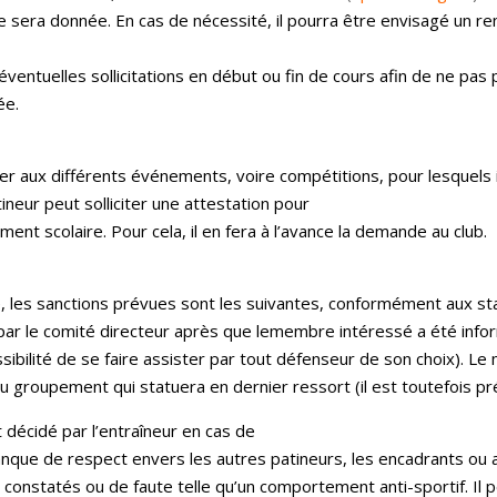
le sera donnée. En cas de nécessité, il pourra être envisagé un r
éventuelles sollicitations en début ou fin de cours afin de ne pa
ée.
per aux différents événements, voire compétitions, pour lesquels il
neur peut solliciter une attestation pour
ent scolaire. Pour cela, il en fera à l’avance la demande au club.
té, les sanctions prévues sont les suivantes, conformément aux sta
par le comité directeur après que lemembre intéressé a été informé
ssibilité de se faire assister par tout défenseur de son choix). 
 groupement qui statuera en dernier ressort (il est toutefois pré
 décidé par l’entraîneur en cas de
anque de respect envers les autres patineurs, les encadrants ou 
 constatés ou de faute telle qu’un comportement anti-sportif. Il