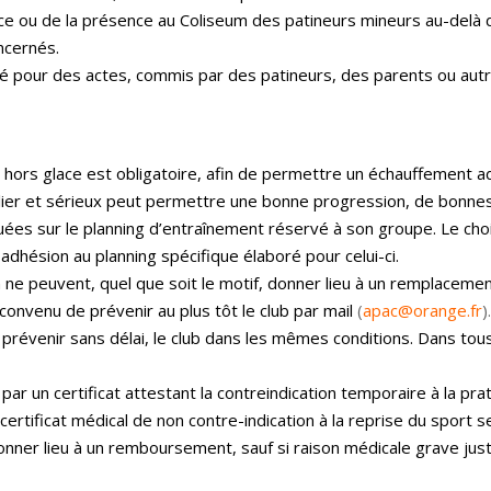
nce ou de la présence au Coliseum des patineurs mineurs au-delà d
ncernés.
ité pour des actes, commis par des patineurs, des parents ou au
t hors glace est obligatoire, afin de permettre un échauffement
ulier et sérieux peut permettre une bonne progression, de bonn
ées sur le planning d’entraînement réservé à son groupe. Le ch
t adhésion au planning spécifique élaboré pour celui-ci.
n ne peuvent, quel que soit le motif, donner lieu à un remplaceme
t convenu de prévenir au plus tôt
le club par mail
(
apac@orange.fr
)
révenir sans délai, le club dans les mêmes conditions. Dans tous 
 par un certificat attestant la contreindication temporaire à la pr
certificat médical de non contre-indication à la reprise du sport s
onner lieu à un remboursement, sauf si raison médicale grave just