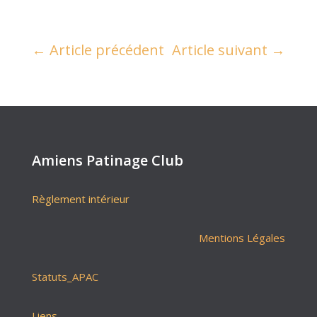
←
Article précédent
Article suivant
→
Amiens Patinage Club
Règlement intérieur
Mentions Légales
Statuts_APAC
Liens