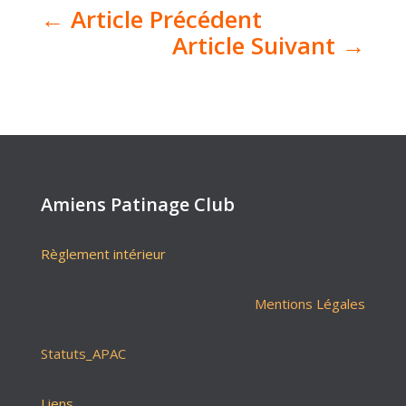
←
Article Précédent
Article Suivant
→
Amiens Patinage Club
Règlement intérieur
Mentions Légales
Statuts_APAC
Liens