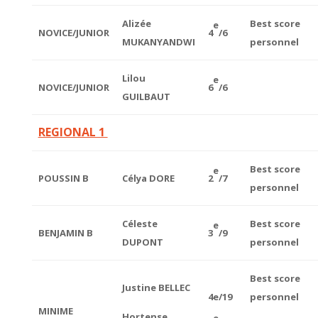
Alizée
Best score
e
NOVICE/JUNIOR
4
/6
MUKANYANDWI
personnel
Lilou
e
NOVICE/JUNIOR
6
/6
GUILBAUT
REGIONAL 1
Best score
e
POUSSIN B
Célya DORE
2
/7
personnel
Céleste
Best score
e
BENJAMIN B
3
/9
DUPONT
personnel
Best score
Justine BELLEC
4e/19
personnel
MINIME
Hortense