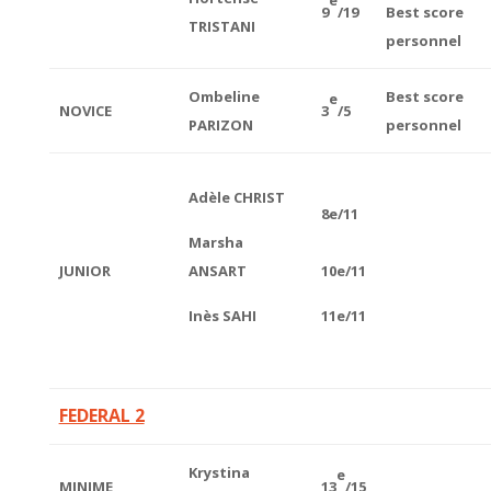
e
9
/19
Best score
TRISTANI
personnel
Ombeline
Best score
e
NOVICE
3
/5
PARIZON
personnel
Adèle CHRIST
8e/11
Marsha
JUNIOR
ANSART
10e/11
Inès SAHI
11e/11
FEDERAL 2
Krystina
e
MINIME
13
/15