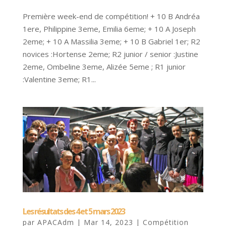
Première week-end de compétition! + 10 B Andréa
1ere, Philippine 3eme, Emilia 6eme; + 10 A Joseph
2eme; + 10 A Massilia 3eme; + 10 B Gabriel 1er; R2
novices :Hortense 2eme; R2 junior / senior :Justine
2eme, Ombeline 3eme, Alizée 5eme ; R1 junior
:Valentine 3eme; R1...
Les résultats des 4 et 5 mars 2023
par
APACAdm
|
Mar 14, 2023
|
Compétition