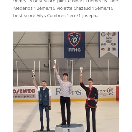
9ème/16 best score Juliette Bidart 10ème/16 Jade
Mederios 12ème/16 Violette Chazaud 15ème/16
best score Aïlys Combres 1ere/1 Joseph...