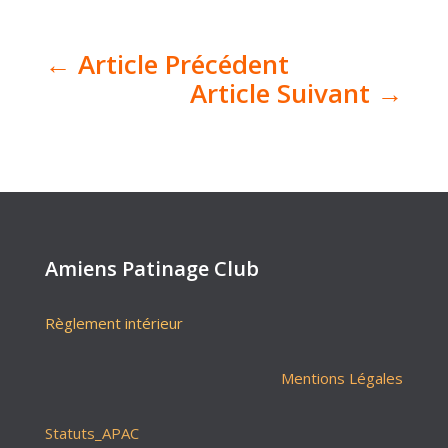
←
Article Précédent
Article Suivant
→
Amiens Patinage Club
Règlement intérieur
Mentions Légales
Statuts_APAC