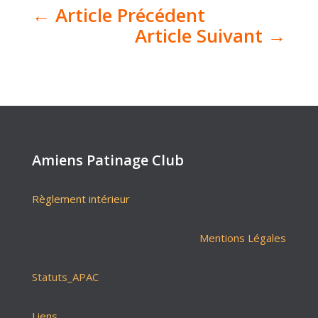
←
Article Précédent
Article Suivant
→
Amiens Patinage Club
Règlement intérieur
Mentions Légales
Statuts_APAC
Liens