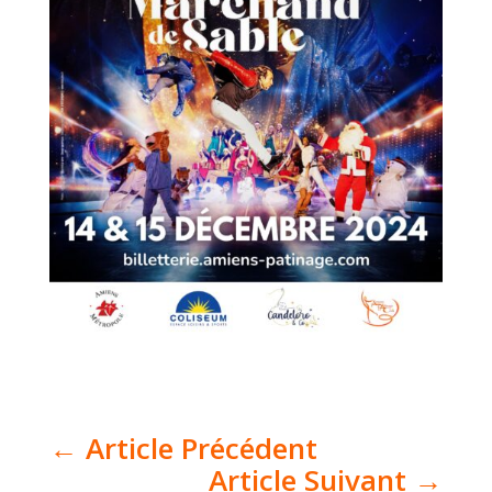
←
Article Précédent
Article Suivant
→