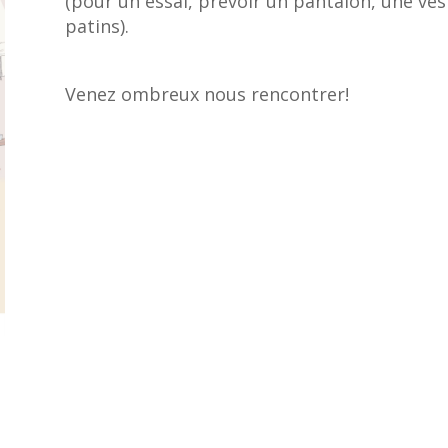
(pour un essai, prévoir un pantalon, une ves
patins).
Venez ombreux nous rencontrer!