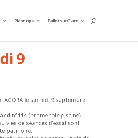
s
Plannings
Ballet sur Glace
di 9
lon AGORA le samedi 9 septembre
tand n°114
(promenoir piscine).
uivies de séances d’essai sont
e patinoire.