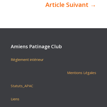
Article Suivant
→
Amiens Patinage Club
Règlement intérieur
Mentions Légales
Statuts_APAC
Liens