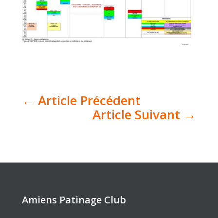
←
Article Précédent
Article Suivant
→
Amiens Patinage Club